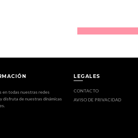
Chili's
HAPPYláser
RMACIÓN
LEGALES
CONTACTO
Hooter's
 en todas nuestras redes
 y disfruta de nuestras dinámicas
AVISO DE PRIVACIDAD
es.
Inbursa
Joyerías Bizzarro