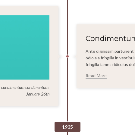
Condimentum 
Ante dignissim parturien
odio a a fringilla in vesti
fringilla fames ridiculus d
Read More
um condimentum condimentum.
January 26th
1935