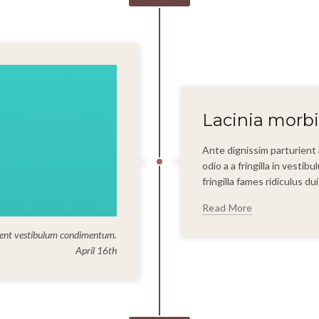
Lacinia morbi
Ante dignissim parturien
odio a a fringilla in vesti
fringilla fames ridiculus d
Read More
ent vestibulum condimentum.
April 16th