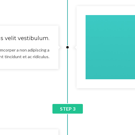
 velit vestibulum.
mcorper a non adipiscing a
t tincidunt et ac ridiculus.
STEP 3