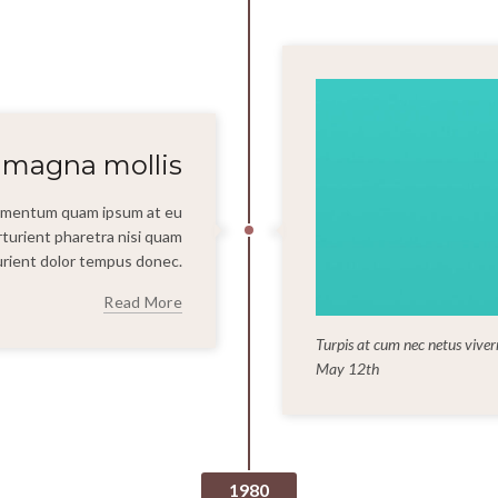
t magna mollis
dimentum quam ipsum at eu
arturient pharetra nisi quam
rturient dolor tempus donec.
Read More
Turpis at cum nec netus vive
May 12th
1980